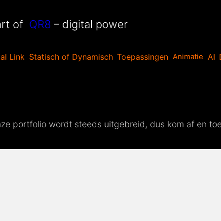
rt of
QR8
– digital power
al Link
Statisch of Dynamisch
Toepassingen
AI
Animatie
e portfolio wordt steeds uitgebreid, dus kom af en toe