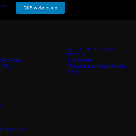
power
QR8 webdesign
Algemene voorwaarden
Privacy
QR codes
Disclaimer
n URL
Verwerkersovereenkomst
n
FAQ
s
eelden
de generator