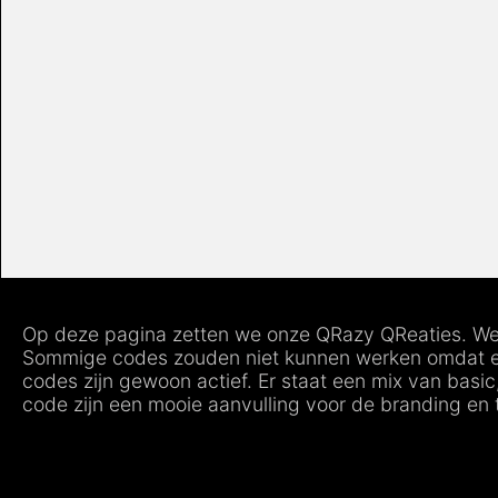
Op deze pagina zetten we onze QRazy QReaties. We pro
Sommige codes zouden niet kunnen werken omdat er g
codes zijn gewoon actief. Er staat een mix van basic
code zijn een mooie aanvulling voor de branding en