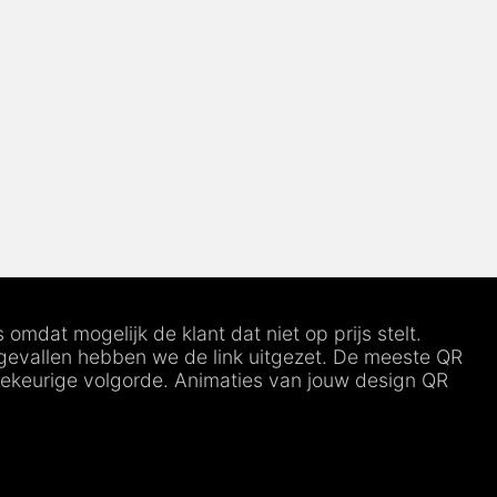
mdat mogelijk de klant dat niet op prijs stelt.
 gevallen hebben we de link uitgezet. De meeste QR
illekeurige volgorde. Animaties van jouw design QR