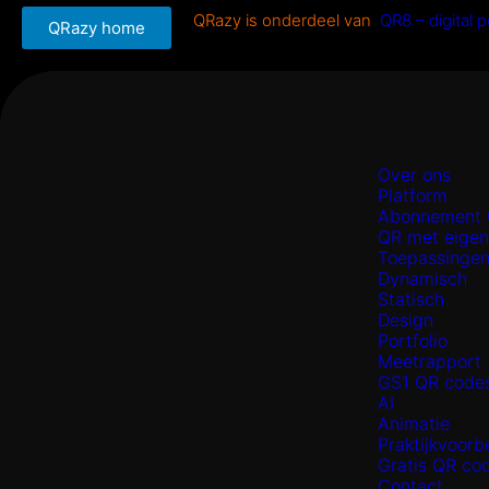
QRazy is onderdeel van
QR8 – digital 
QRazy home
Over ons
Platform
Abonnement 
QR met eige
Toepassinge
Dynamisch
Statisch
Design
Portfolio
Meetrapport
GS1 QR code
AI
Animatie
Praktijkvoorb
Gratis QR co
Contact