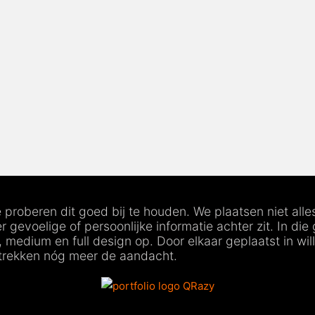
beren dit goed bij te houden. We plaatsen niet alles o
evoelige of persoonlijke informatie achter zit. In die
, medium en full design op. Door elkaar geplaatst in w
 trekken nóg meer de aandacht.