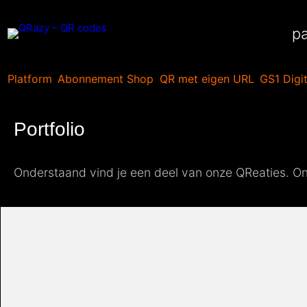
Ga
naar
pa
de
inhoud
Platform
Abonnement Shop
QR met eigen URL
GS1 Digit
Portfolio
Onderstaand vind je een deel van onze QReaties. Onz