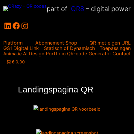
Ga
part of
QR8
– digital power
naar
de
LinkedIn
Facebook
Instagram
inhoud
Platform
Abonnement Shop
QR met eigen URL
GS1 Digital Link
Statisch of Dynamisch
Toepassingen
AI
Design
Portfolio
QR-code Generator
Contact
Animatie
€ 0,00
Landingspagina QR